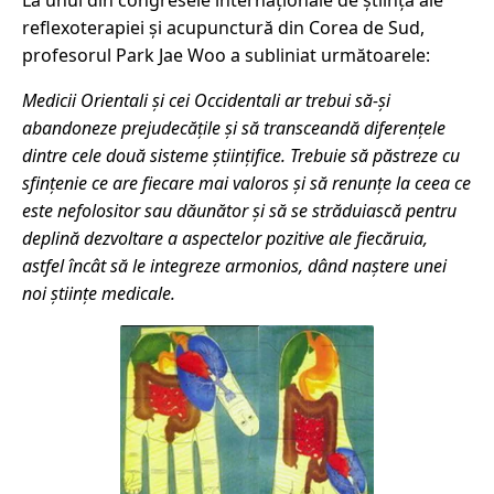
La unul din congresele internaționale de știință ale
reflexoterapiei și acupunctură din Corea de Sud,
profesorul Park Jae Woo a subliniat următoarele:
Medicii Orientali și cei Occidentali ar trebui să-și
abandoneze prejudecățile și să transceandă diferențele
dintre cele două sisteme științifice. Trebuie să păstreze cu
sfințenie ce are fiecare mai valoros și să renunțe la ceea ce
este nefolositor sau dăunător și să se străduiască pentru
deplină dezvoltare a aspectelor pozitive ale fiecăruia,
astfel încât să le integreze armonios, dând naștere unei
noi științe medicale.