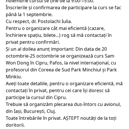
noiembrie cursul se ține de la 9:00-15:00.
Înscrierile și confirmarea de participare la curs se fac
până la 1 septembrie.
Cu respect, dr. Postolachi Iulia.
Pentru o organizare cât mai eficientă (cazare,
închiriere spațiu, bilete...) rog să mă contactați în
privat pentru confirmări.
Și un al doilea anunț important: Din data de 20
octombrie-25 octombrie se organizează curs Sam
Won Dong în Cipru, Pafos, la nivel internațional, cu
profesorul din Coreea de Sud Park Minchiul și Park
Minkiu.
Aveți toate detaliile, pentru o organizare eficientă, mă
contactați în privat, pentru cei care își doresc să
participe la cursul din Cipru.
Trebuie să organizăm plecarea dus-întors cu avionul,
din Iași, București, Cluj.
Toate întrebările în privat. AȘTEPT noutăți de la toți
doritorii.