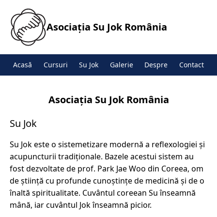
Asociația Su Jok România
Acasă
Cursuri
Su Jok
Galerie
Despre
Contact
Asociația Su Jok România
Su Jok
Su Jok este o sistemetizare modernă a reflexologiei și
acupuncturii tradiționale. Bazele acestui sistem au
fost dezvoltate de prof. Park Jae Woo din Coreea, om
de știință cu profunde cunoștințe de medicină și de o
înaltă spiritualitate. Cuvântul coreean Su înseamnă
mână, iar cuvântul Jok înseamnă picior.